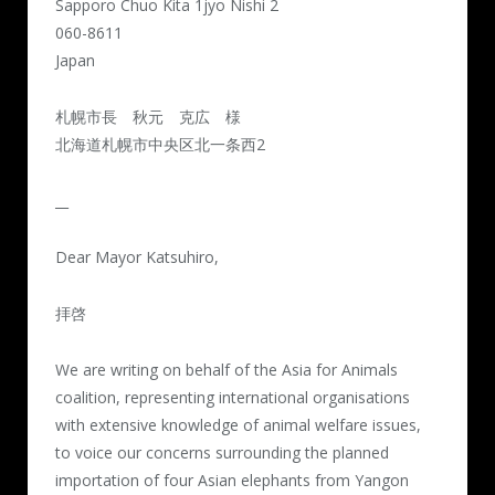
Sapporo Chuo Kita 1jyo Nishi 2
060-8611
Japan
札幌市長 秋元 克広 様
北海道札幌市中央区北一条西2
__
Dear Mayor Katsuhiro,
拝啓
We are writing on behalf of the Asia for Animals
coalition, representing international organisations
with extensive knowledge of animal welfare issues,
to voice our concerns surrounding the planned
importation of four Asian elephants from Yangon