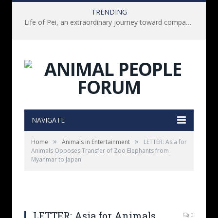
TRENDING
Life of Pei, an extraordinary journey toward compassion for animals (Book Review)
NAVIGATE
»
»
Home
Animals in Entertainment
LETTER: Asia for
Animals Opposes Transfer of Zoo Elephants from
Myanmar to Japan
LETTER: Asia for Animals
0