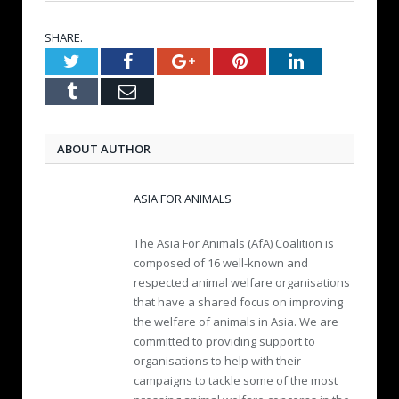
SHARE.
Twitter
Facebook
Google+
Pinterest
LinkedIn
Tumblr
Email
ABOUT AUTHOR
ASIA FOR ANIMALS
The Asia For Animals (AfA) Coalition is
composed of 16 well-known and
respected animal welfare organisations
that have a shared focus on improving
the welfare of animals in Asia. We are
committed to providing support to
organisations to help with their
campaigns to tackle some of the most