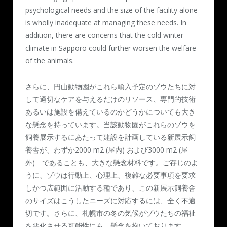
psychological needs and the size of the facility alone
is wholly inadequate at managing these needs. In
addition, there are concerns that the cold winter
climate in Sapporo could further worsen the welfare
of the animals.
さらに、円山動物園がこれら輸入予定のゾウたちに対
して適切なケアを与えるだけのリソース、専門的技術
あるいは施設を備えているのかどうかについても大き
な懸念を持っています。当該動物園がこれらのゾウを
飼養展示するにあたって建設を計画している新展示飼
養舎が、わずか2000 m
2
(屋内) および3000 m
2
(屋
外) であることも、大きな懸念材料です。ご存じのよ
うに、ゾウは行動上、心理上、複雑な必要事項を要求
しかつ広範囲に活動する種であり、この新展示飼養舎
のサイズはこうしたニーズに対応するには、全く不適
切です。さらに、札幌市の冬の気候がゾウたちの福祉
を悪化させる可能性にも、懸念を抱いております。