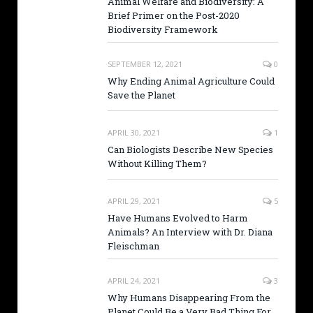
Animal Welfare and Biodiversity: A
Brief Primer on the Post-2020
Biodiversity Framework
SEPTEMBER 12, 2021
0
Why Ending Animal Agriculture Could
Save the Planet
APRIL 30, 2021
1
Can Biologists Describe New Species
Without Killing Them?
APRIL 29, 2021
5
Have Humans Evolved to Harm
Animals? An Interview with Dr. Diana
Fleischman
APRIL 24, 2021
3
Why Humans Disappearing From the
Planet Could Be a Very Bad Thing For