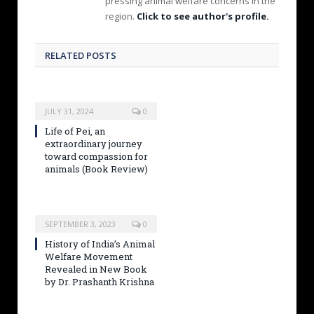
pressing animal welfare concerns in the
region.
Click to see author's profile.
RELATED POSTS
JULY 31, 2024
0
Life of Pei, an
extraordinary journey
toward compassion for
animals (Book Review)
SEPTEMBER 3, 2023
0
History of India’s Animal
Welfare Movement
Revealed in New Book
by Dr. Prashanth Krishna