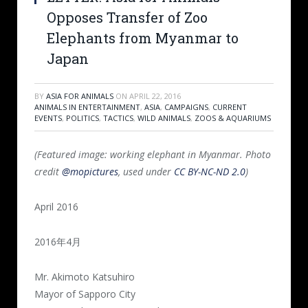
Opposes Transfer of Zoo
Elephants from Myanmar to
Japan
BY
ASIA FOR ANIMALS
ON
APRIL 22, 2016
ANIMALS IN ENTERTAINMENT
,
ASIA
,
CAMPAIGNS
,
CURRENT
EVENTS
,
POLITICS
,
TACTICS
,
WILD ANIMALS
,
ZOOS & AQUARIUMS
(Featured image: working elephant in Myanmar. Photo
credit
@mopictures
, used under
CC BY-NC-ND 2.0
)
April 2016
2016年4月
Mr. Akimoto Katsuhiro
Mayor of Sapporo City