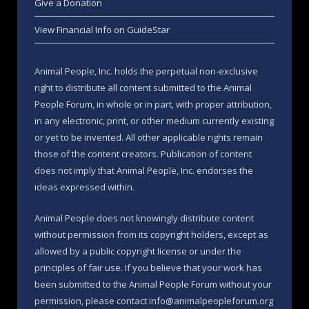
Give a Donation
View Financial Info on GuideStar
Animal People, Inc. holds the perpetual non-exclusive
right to distribute all content submitted to the Animal
People Forum, in whole or in part, with proper attribution,
in any electronic, print, or other medium currently existing
or yet to be invented. All other applicable rights remain
those of the content creators. Publication of content
does not imply that Animal People, Inc. endorses the
ideas expressed within.
Animal People does not knowingly distribute content
without permission from its copyright holders, except as
allowed by a public copyright license or under the
principles of fair use. If you believe that your work has
been submitted to the Animal People Forum without your
permission, please contact info@animalpeopleforum.org