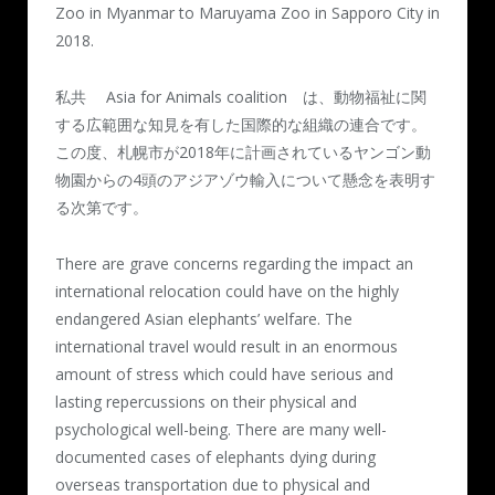
Zoo in Myanmar to Maruyama Zoo in Sapporo City in
2018.
私共 Asia for Animals coalition は、動物福祉に関
する広範囲な知見を有した国際的な組織の連合です。
この度、札幌市が2018年に計画されているヤンゴン動
物園からの4頭のアジアゾウ輸入について懸念を表明す
る次第です。
There are grave concerns regarding the impact an
international relocation could have on the highly
endangered Asian elephants’ welfare. The
international travel would result in an enormous
amount of stress which could have serious and
lasting repercussions on their physical and
psychological well-being. There are many well-
documented cases of elephants dying during
overseas transportation due to physical and