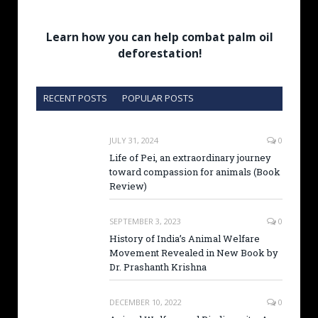
Learn how you can help combat palm oil
deforestation!
RECENT POSTS
POPULAR POSTS
JULY 31, 2024
0
Life of Pei, an extraordinary journey
toward compassion for animals (Book
Review)
SEPTEMBER 3, 2023
0
History of India’s Animal Welfare
Movement Revealed in New Book by
Dr. Prashanth Krishna
DECEMBER 10, 2022
0